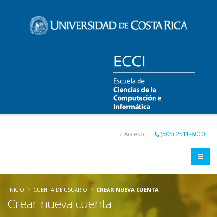
Pasar
al
contenido
principal
Acceso
(506) 2511-8000
INICIO
CUENTA DE USUARIO
CREAR NUEVA CUENTA
Crear nueva cuenta