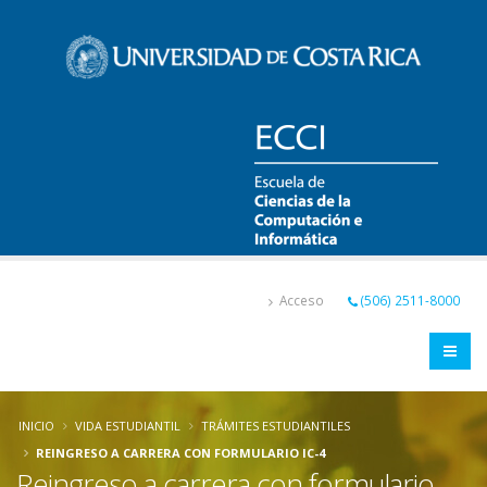
Pasar
al
contenido
principal
Acceso
(506) 2511-8000
INICIO
VIDA ESTUDIANTIL
TRÁMITES ESTUDIANTILES
REINGRESO A CARRERA CON FORMULARIO IC-4
Reingreso a carrera con formulario