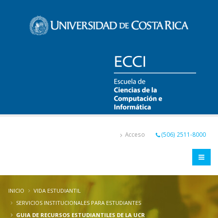
Pasar
al
contenido
principal
Acceso
(506) 2511-8000
INICIO
VIDA ESTUDIANTIL
SERVICIOS INSTITUCIONALES PARA ESTUDIANTES
GUIA DE RECURSOS ESTUDIANTILES DE LA UCR