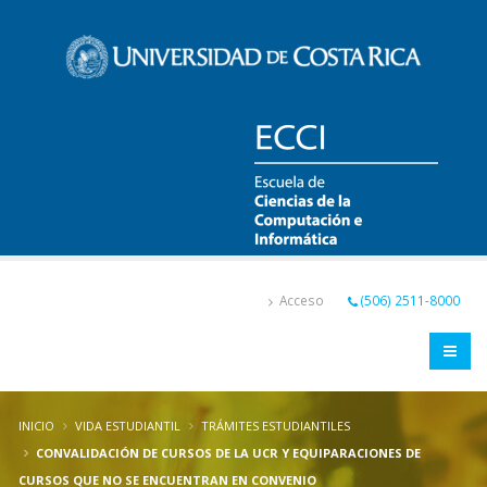
Pasar
al
contenido
principal
Acceso
(506) 2511-8000
INICIO
VIDA ESTUDIANTIL
TRÁMITES ESTUDIANTILES
CONVALIDACIÓN DE CURSOS DE LA UCR Y EQUIPARACIONES DE
CURSOS QUE NO SE ENCUENTRAN EN CONVENIO