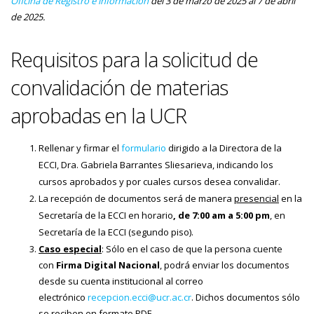
Oficina de Registro e información
del 3 de marzo de 2025 al 7 de abril
de 2025.
Requisitos para la solicitud de
convalidación de materias
aprobadas en la UCR
Rellenar y firmar el
formulario
dirigido a la Directora de la
ECCI, Dra. Gabriela Barrantes Sliesarieva, indicando los
cursos aprobados y por cuales cursos desea convalidar.
La recepción de documentos será de manera
presencial
en la
Secretaría de la ECCI en horario
, de 7:00 am a 5:00 pm
, en
Secretaría de la ECCI (segundo piso).
Caso especial
: Sólo en el caso de que la persona cuente
con
Firma Digital Nacional
, podrá enviar los documentos
desde su cuenta institucional al correo
electrónico
recepcion.ecci@ucr.ac.cr
. Dichos documentos sólo
se reciben en formato PDF.