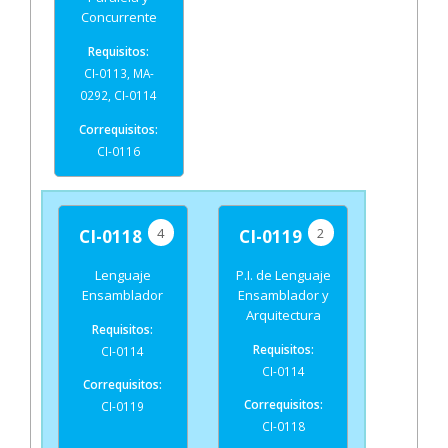
Concurrente
CI-0113, MA-
0292, CI-0114
CI-0116
4
2
CI-0118
CI-0119
Lenguaje
P.I. de Lenguaje
Ensamblador
Ensamblador y
Arquitectura
CI-0114
CI-0114
CI-0119
CI-0118