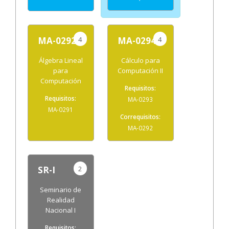
4
4
MA-0292
MA-0294
Álgebra Lineal
Cálculo para
para
Computación II
Computación
MA-0293
MA-0291
MA-0292
2
SR-I
Seminario de
Realidad
Nacional I