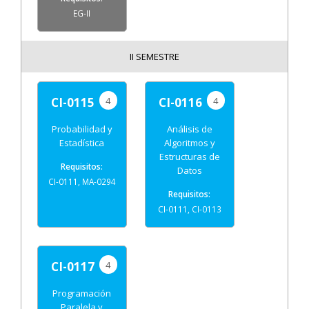
EG-II
II SEMESTRE
4
4
CI-0115
CI-0116
Probabilidad y
Análisis de
Estadística
Algoritmos y
Estructuras de
Datos
CI-0111, MA-0294
CI-0111, CI-0113
4
CI-0117
Programación
Paralela y