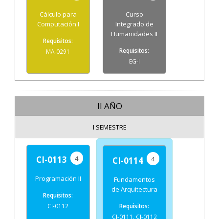
Cálculo para
Curso
Computación I
Integrado de
Humanidades II
MA-0291
EG-I
II AÑO
I SEMESTRE
4
CI-0113
4
CI-0114
Programación II
Fundamentos
de Arquitectura
CI-0112
CI-0111, CI-0112