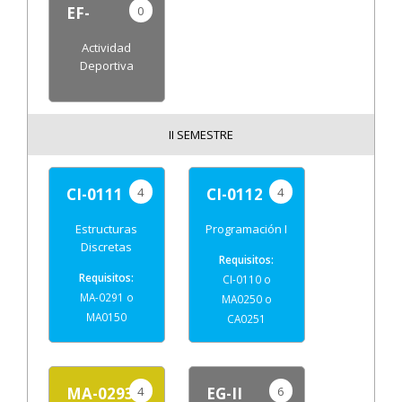
0
EF-
Actividad
Deportiva
II SEMESTRE
4
4
CI-0111
CI-0112
Estructuras
Programación I
Discretas
CI-0110 o
MA-0291 o
MA0250 o
MA0150
CA0251
4
6
MA-0293
EG-II