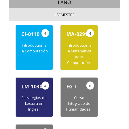
I AÑO
I SEMESTRE
4
4
CI-0110
MA-0291
Introducción a
Introducción a
la Computación
la Matemática
para
Computación
4
6
LM-1030
EG-I
Estrategias de
Curso
Lectura en
Integrado de
Inglés I
Humanidades I