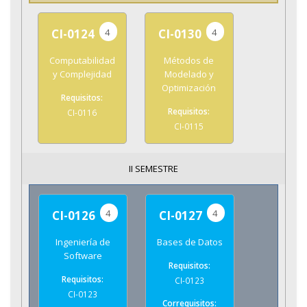
4
4
CI-0124
CI-0130
Computabilidad
Métodos de
y Complejidad
Modelado y
Optimización
CI-0116
CI-0115
II SEMESTRE
4
4
CI-0126
CI-0127
Ingeniería de
Bases de Datos
Software
CI-0123
CI-0123