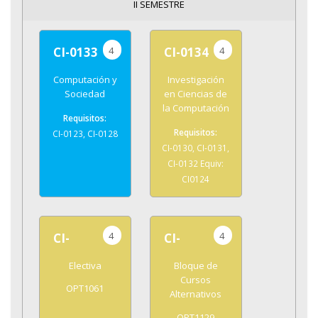
II SEMESTRE
4
4
CI-0133
CI-0134
Computación y
Investigación
Sociedad
en Ciencias de
la Computación
CI-0123, CI-0128
CI-0130, CI-0131,
CI-0132 Equiv:
CI0124
4
4
CI-
CI-
Electiva
Bloque de
Cursos
OPT1061
Alternativos
OPT1129