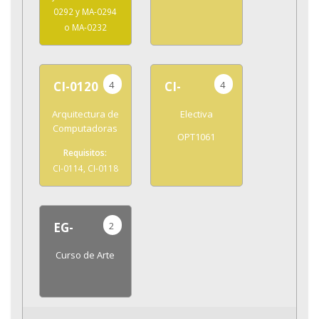
0292 y MA-0294
o MA-0232
4
4
CI-0120
CI-
Arquitectura de
Electiva
Computadoras
OPT1061
CI-0114, CI-0118
2
EG-
Curso de Arte