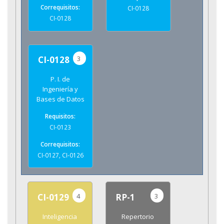
CI-0128
CI-0128
3
CI-0128
P. I. de
Ingeniería y
Bases de Datos
CI-0123
CI-0127, CI-0126
4
3
CI-0129
RP-1
Inteligencia
Repertorio