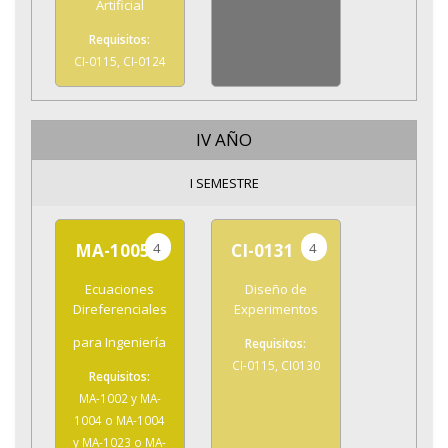
Artificial
CI-0115, CI-0124
IV AÑO
I SEMESTRE
4
4
MA-1005
CI-0131
Ecuaciones
Diseño de
Direferenciales
Experimentos
para Ingeniería
CI-0115, CI0130
MA-1002 y MA-
1004 o MA-1004
y MA-1023 o MA-