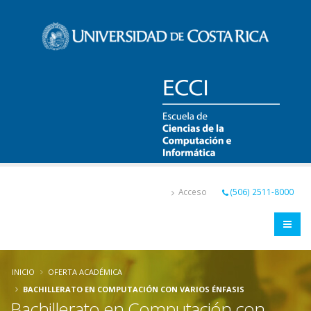
Pasar
al
contenido
principal
Acceso
(506) 2511-8000
INICIO
OFERTA ACADÉMICA
BACHILLERATO EN COMPUTACIÓN CON VARIOS ÉNFASIS
Bachillerato en Computación con