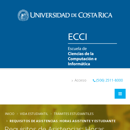
Pasar
al
contenido
principal
Acceso
(506) 2511-8000
INICIO
VIDA ESTUDIANTIL
TRÁMITES ESTUDIANTILES
REQUISITOS DE ASISTENCIAS: HORAS ASISTENTE Y ESTUDIANTE
Requisitos de Asistencias: Horas