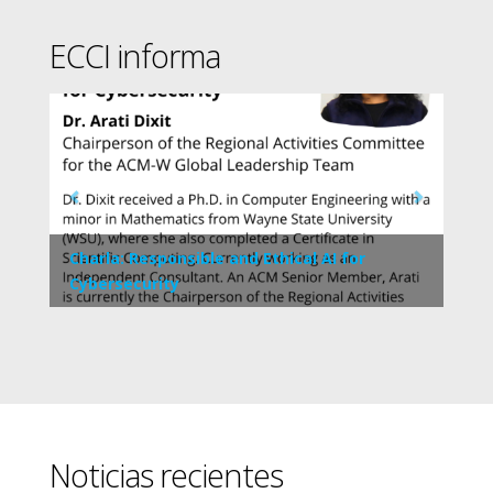
ECCI informa
Charla: Responsible and Ethical AI for
Cybersecurity
Noticias recientes
04