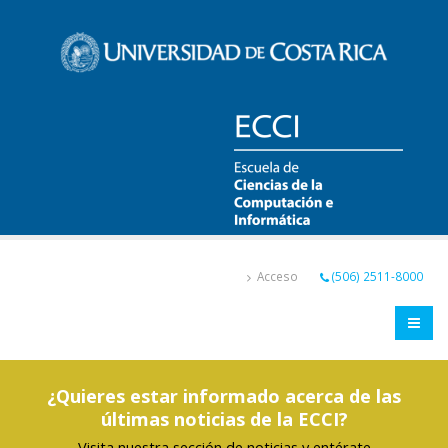
Pasar
al
contenido
principal
Acceso
(506) 2511-8000
¿Quieres estar informado acerca de las
últimas noticias de la ECCI?
Visita nuestra sección de noticias y entérate