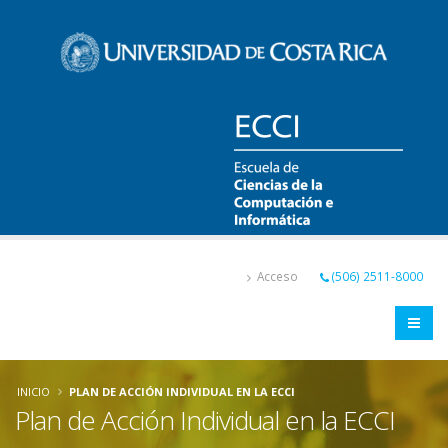
Pasar
al
contenido
principal
Acceso
(506) 2511-8000
INICIO
PLAN DE ACCIÓN INDIVIDUAL EN LA ECCI
Plan de Acción Individual en la ECCI