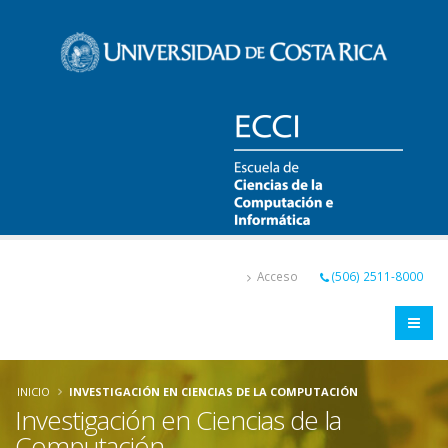
Pasar
al
contenido
principal
Acceso
(506) 2511-8000
INICIO
INVESTIGACIÓN EN CIENCIAS DE LA COMPUTACIÓN
Investigación en Ciencias de la
Computación