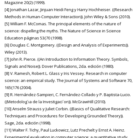
Magazine 20(2) (1999).
[4] Jonathan Lazar, Jinjuan Heidi Feng y Harry Hochheiser. ((Research
Methods in Human-Computer Interaction)). John Wiley & Sons (2010).
[5] William F. McComas. The principal elements of the nature of
science: dispelling the myths. The Nature of Science in Science
Education páginas 53{70 (1998).
[6] Douglas C. Montgomery. ((Design and Analysis of Experiments)).
Wiley (2013).
[7] John R. Pierce. ((An Introduction to Information Theory. Symbols,
Signals and Noise)). Dover Publications, 2da. edición (1980).
[8] V. Ramesh, Robert L. Glass y Iris Vessey. Research in computer
science: an empirical study. The Journal of Systems and Software 70,
165{176 (2004).
[9] R. Hernández-Sampieri, C. Fernández-Collado y P. Baptista-Lucio.
((Metodolog´ıa de la Investigaci´on)). McGrawHill (2010).
[10] Anselm Strauss y Juliet Corbin. ((Basics of Qualitative Research:
Techniques and Procedures for Developing Grounded Theory)).
Sage, 2da. edición (1998).
[11] Walter F. Tichy, Paul Luckowicz, Lutz Prechelt y Ernst A. Heinz.
Experimental evaluation in computer science: a quantitative study.