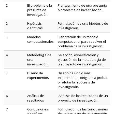
2
El problema o la
Planteamiento de una pregunta
pregunta de
o problema de investigación.
investigación
2
Hipótesis
Formulación de una hipótesis de
científicas
investigación.
3
Modelos
Elaboración de un modelo
computacionales
computacional para resolver el
problema de la investigación.
4
Metodología de
Selección, especificación y
una
ejecución de la metodología de
investigación
un proyecto de investigación.
5
Diseño de
Diseño de uno o más
experimentos
experimentos dirigidos a probar
o refutar la hipótesis de
investigación.
6
Análisis de
Análisis de los resultados de un
resultados
proyecto de investigación.
7
Conclusiones
Formulación de las conclusiones
científicas
de un proyecto de investigación.