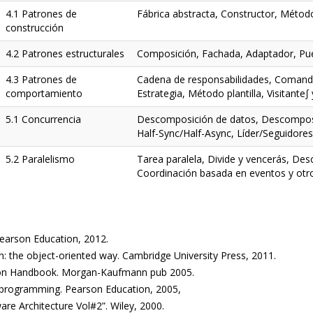
4.1 Patrones de
Fábrica abstracta, Constructor, Método
construcción
4.2 Patrones estructurales
Composición, Fachada, Adaptador, Pue
4.3 Patrones de
Cadena de responsabilidades, Comand
comportamiento
Estrategia, Método plantilla, Visitante∫ 
5.1 Concurrencia
Descomposición de datos, Descomposic
Half-Sync/Half-Async, Líder/Seguidores
5.2 Paralelismo
Tarea paralela, Divide y vencerás, De
Coordinación basada en eventos y otr
Pearson Education, 2012.
n: the object-oriented way. Cambridge University Press, 2011.
tion Handbook. Morgan-Kaufmann pub 2005.
el programming. Pearson Education, 2005,
are Architecture Vol#2”. Wiley, 2000.