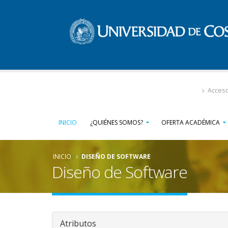
Pasar
al
contenido
principal
Acces
INICIO
¿QUIÉNES SOMOS?
OFERTA ACADÉMICA
INICIO
DISEÑO DE SOFTWARE
Diseño de Software
Atributos