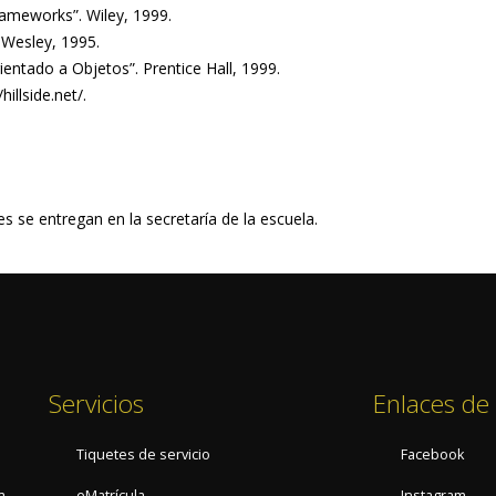
rameworks”. Wiley, 1999.
-Wesley, 1995.
entado a Objetos”. Prentice Hall, 1999.
illside.net/.
 se entregan en la secretaría de la escuela.
Servicios
Enlaces de 
Tiquetes de servicio
Facebook
a
eMatrícula
Instagram