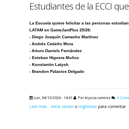
Estudiantes de la ECCI q
La Escuela quiere felicitar a las personas estudian
LATAM en GameJamPlus 25/26:
- Diego Joaquín Camacho Martínez
- Andrés Cedeño Mora
- Arturo Daniels Fernández
- Esteban Higuera Muñoz
- Konstantin Latysh
- Brandon Palacios Delgado
Lun, 04/13/2026 - 14:41
Por
kryscia.ramirez
0 Come
Leer más
sobre
Inicie sesión
o
regístrese
para comentar
Estudiantes
de
la