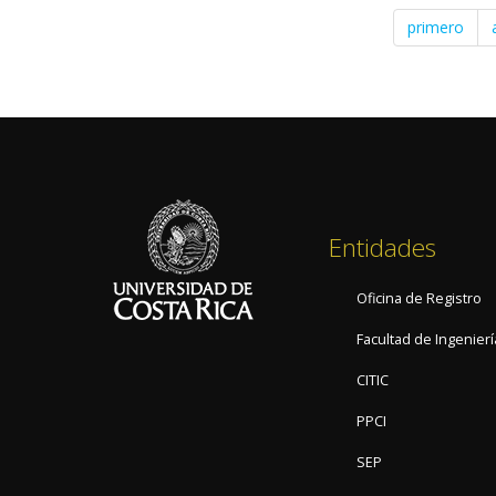
ECCI
primero
quedan
4to
lugar
de
la
región
LATAM
en
Entidades
GameJam+
25/26
Oficina de Registro
Facultad de Ingenierí
CITIC
PPCI
SEP