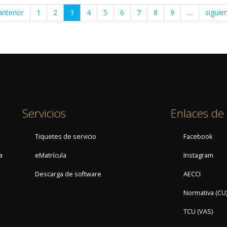
anterior
1
2
3
4
5
6
7
8
9
…
siguie
Servicios
Enlaces de 
Tiquetes de servicio
Facebook
a
eMatrícula
Instagram
Descarga de software
AECCI
Normativa (CU
TCU (VAS)