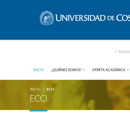
Pasar
al
contenido
principal
Acces
INICIO
¿QUIÉNES SOMOS?
OFERTA ACADÉMICA
INICIO
ECCI
ECCI