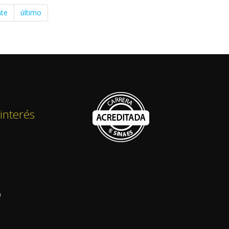
nte
último
interés
)