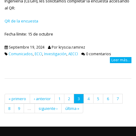
Ingeniería (CEGIFI), les solicitamos completar la encuesta accesando
al QR:
QR de la encuesta
Fecha límite: 15 de octubre
Septiembre 19, 2024
Por
kryscia.ramirez
Comunicados
,
ECCI
,
Investigación
,
AECCI
0 comentarios
Leer más...
« primero
‹ anterior
1
2
3
4
5
6
7
8
9
…
siguiente ›
última »